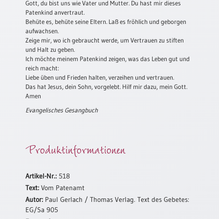
/
Gott, du bist uns wie Vater und Mutter. Du hast mir dieses
Eheschliessung
Patenkind anvertraut.
/
Behüte es, behüte seine Eltern. Laß es fröhlich und geborgen
aufwachsen.
Hochzeitsjubiläum
Zeige mir, wo ich gebraucht werde, um Vertrauen zu stiften
neutrale
und Halt zu geben.
Urkunden
Ich möchte meinem Patenkind zeigen, was das Leben gut und
reich macht:
Abendmahlszulassung
Liebe üben und Frieden halten, verzeihen und vertrauen.
/
Das hat Jesus, dein Sohn, vorgelebt. Hilf mir dazu, mein Gott.
Kirchen(wieder)eintritt
Amen
Evangelisches Gesangbuch
PC-
Urkunden
Produktinformationen
Poster
Artikel-Nr.:
518
Neuerscheinungen
Text:
Vom Patenamt
Autor:
Paul Gerlach / Thomas Verlag. Text des Gebetes:
Einzelposter
EG/Sa 905
A4