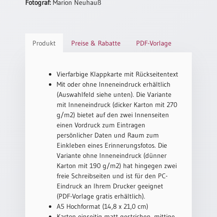
Fotograf:
Marion Neuhauß
Einzelposter
A3
Sortimente
Produkt
Preise & Rabatte
PDF-Vorlage
Hefte
Vierfarbige Klappkarte mit Rückseitentext
Mit oder ohne Inneneindruck erhältlich
(Auswahlfeld siehe unten). Die Variante
Jahreslosung
mit Inneneindruck (dicker Karton mit 270
g/m2) bietet auf den zwei Innenseiten
einen Vordruck zum Eintragen
Restbestände
persönlicher Daten und Raum zum
Einkleben eines Erinnerungsfotos. Die
Variante ohne Inneneindruck (dünner
Karton mit 190 g/m2) hat hingegen zwei
Restbestände
freie Schreibseiten und ist für den PC-
Bücher
Eindruck an Ihrem Drucker geeignet
(PDF-Vorlage gratis erhältlich).
Broschüren
A5 Hochformat (14,8 x 21,0 cm)
Urkundenscheine
Karton einseitig matt gestrichen, mittige