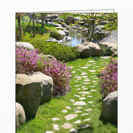
Thomaskarten
Grußkarten
Sortimente
Themen
&
Anlässe
Geburtstag
/
Wünsche
Segenswünsche
Lebensart
Dank
Freundschaft
/
Begleitung