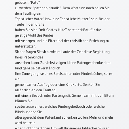
gebeten, “Pate”
zu werden: “pater spiritualis”. Dem Wortsinn nach sollen Sie
Schulanfang
dem Täufling ein
/
“geistlicher Vater” bzw. eine “geistliche Mutter” sein. Bei der
Kindergeburtstag
Taufe in der Kirche
Konfirmation
haben Sie sich “mit Gottes Hilfe” bereit erklärt, für das
geistige Wohl des Kindes
/
mitzusorgen und die Eltern bei der christlichen Erziehung zu
Firmung
unterstützen.
/
Sicher fragen Sie sich, wie im Laufe der Zeit diese Begleitung
Erstkommunion
Ihres Patenkindes
aussehen kann. Zunächst zeigen kleine Patengeschenke dem
Liebe
Kind ganz selbstverständlich
/
Ihre Zuneigung: seien es Spielsachen oder Kinderbücher, sei es
(Jubel)Hochzeit
ein
Einzug
gemeinsamer Ausflug oder eine Kinokarte. Denken Sie
alljährlich an den Tauftag
Frühjahr
mit einem Besuch oder Kartengruß. Gemeinsam mit den Eltern
/
können Sie
Ostern
später auswählen, welches Kindergebetbuch oder welche
Bibelausgabe Sie
Weihnachten
altersgerecht dem Patenkind schenken wollen. Mehr und mehr
/
wird heute in
Jahreswechsel
einer nichtchristlichen Umwelt Ihr eigenes biblisches Wissen