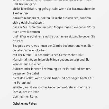
und Ihre ureigene
Neutral
christliche Erfahrung gefragt sein. Wenn der heranwachsende
Täufling Sie
daraufhin anspricht, sollten Sie nicht ausweichen, sondern
Urkunden
sich glücklich schätzen,
dass er Sie ins Vertrauen zieht. Mögen Ihnen die eigenen Worte
Sortimente
auch unvollkommen
Neuerscheinungen
und hilflos erscheinen, sind sie doch unersetzbar. So geben Sie
als Pate
Zeugnis davon, was Ihnen der Glaube bedeutet und was Sie –
Themen
bei allen Schwierigkeiten
&
mit der Kirche – in der christlichen Gemeinschaft hält.
Anlässe
Manchmal mögen Ihnen die Hände gebunden sein und Sie
können nur aus einer
äußeren oder inneren Entfernung an Ihr Patenkind denken.
Taufe
Vergessen Sie dabei
/
nicht das Gebet. Wenn Sie die Nähe und den Segen Gottes für
Patenamt
Ihr Patenkind
Konfirmation
erbitten, so ist ein solches Gedenken wohl der vornehmste
/
Dienst, den ein Pate
übernehmen kann.
Konfirmationsjubiläum
Gebet eines Paten
Trauung