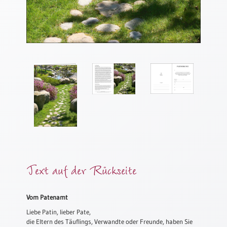
Meditation
/
Stille
Zeit
Lyrik
/
Gedichte
Psalmen
/
Bibel
/
Gebete
Ermutigung
/
Text auf der Rückseite
Trost
Trauer
Vom Patenamt
Geburt
Liebe Patin, lieber Pate,
/
die Eltern des Täuflings, Verwandte oder Freunde, haben Sie
Taufe