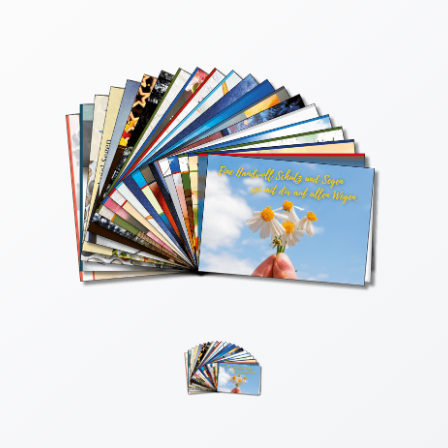
Thomaskarten
Grußkarten
Sortimente
Themen
&
Anlässe
Geburtstag
/
Wünsche
Segenswünsche
Lebensart
Dank
Freundschaft
/
Begleitung