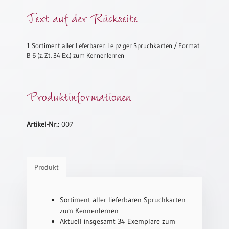
Meditation
Text auf der Rückseite
/
Stille
Zeit
1 Sortiment aller lieferbaren Leipziger Spruchkarten / Format
B 6 (z. Zt. 34 Ex.) zum Kennenlernen
Lyrik
/
Gedichte
Produktinformationen
Psalmen
/
Bibel
Artikel-Nr.:
007
/
Gebete
Ermutigung
/
Produkt
Trost
Trauer
Sortiment aller lieferbaren Spruchkarten
Geburt
zum Kennenlernen
/
Aktuell insgesamt 34 Exemplare zum
Taufe