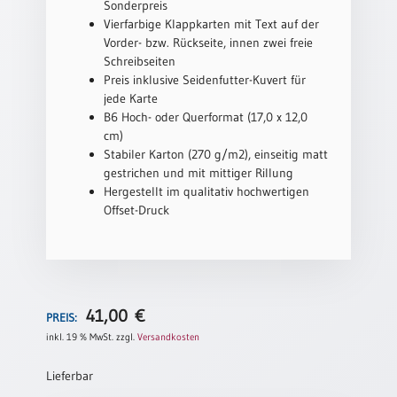
Sonderpreis
Vierfarbige Klappkarten mit Text auf der
Schulanfang
Vorder- bzw. Rückseite, innen zwei freie
/
Schreibseiten
Kindergeburtstag
Preis inklusive Seidenfutter-Kuvert für
Konfirmation
jede Karte
/
B6 Hoch- oder Querformat (17,0 x 12,0
Firmung
cm)
/
Stabiler Karton (270 g/m2), einseitig matt
Erstkommunion
gestrichen und mit mittiger Rillung
Hergestellt im qualitativ hochwertigen
Liebe
Offset-Druck
/
(Jubel)Hochzeit
Einzug
Frühjahr
/
41,00
€
PREIS:
Ostern
inkl. 19 % MwSt.
zzgl.
Versandkosten
Weihnachten
/
Lieferbar
Jahreswechsel