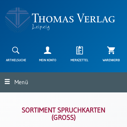
Neuerscheinungen
Karten
ARTIKELSUCHE
MEIN KONTO
MERKZETTEL
WARENKORB
Kartenarten
Neuerscheinungen
Menü
Leipziger
Karten
Trauerkarten
/
Ewigkeitssonntag
SORTIMENT SPRUCHKARTEN
(GROSS)
Bibelkarten
Spruchkarten