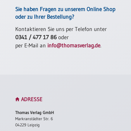
/
Eheschliessung
Sie haben Fragen zu unserem Online Shop
/
oder zu Ihrer Bestellung?
Hochzeitsjubiläum
neutrale
Kontaktieren Sie uns per Telefon unter
Urkunden
0341 / 477 17 86
oder
Abendmahlszulassung
per E-Mail an
info@thomasverlag.de
.
/
Kirchen(wieder)eintritt
PC-
Urkunden
ADRESSE
Poster
Neuerscheinungen
Thomas Verlag GmbH
Markranstädter Str. 6
Einzelposter
04229 Leipzig
A4