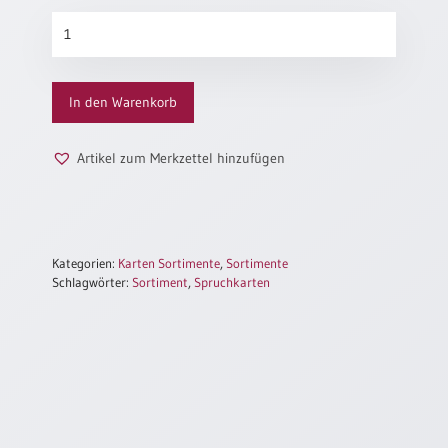
Neutral
Sortiment
Spruchkarten
(groß)
Urkunden
Menge
In den Warenkorb
Sortimente
Neuerscheinungen
Artikel zum Merkzettel hinzufügen
Themen
&
Anlässe
Kategorien:
Karten Sortimente
,
Sortimente
Taufe
Schlagwörter:
Sortiment
,
Spruchkarten
/
Patenamt
Konfirmation
/
Konfirmationsjubiläum
Trauung