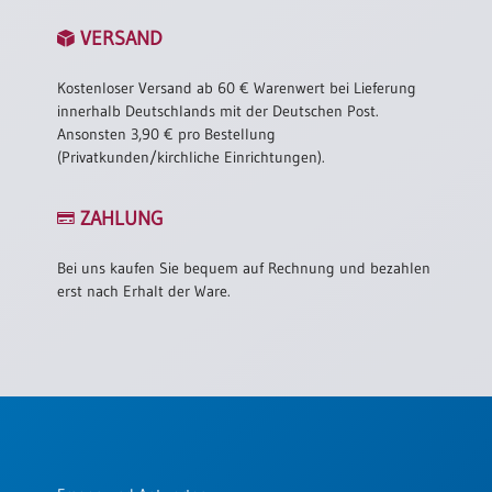
Einzelposter
VERSAND
A3
Sortimente
Kostenloser Versand ab 60 € Warenwert bei Lieferung
innerhalb Deutschlands mit der Deutschen Post.
Ansonsten 3,90 € pro Bestellung
Hefte
(Privatkunden/kirchliche Einrichtungen).
ZAHLUNG
Jahreslosung
Bei uns kaufen Sie bequem auf Rechnung und bezahlen
erst nach Erhalt der Ware.
Restbestände
Restbestände
Bücher
Broschüren
Urkundenscheine