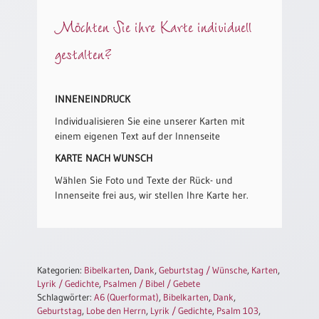
/
Eheschliessung
Möchten Sie ihre Karte individuell
/
Hochzeitsjubiläum
gestalten?
neutrale
Urkunden
INNENEINDRUCK
Abendmahlszulassung
/
Individualisieren Sie eine unserer Karten mit
Kirchen(wieder)eintritt
einem eigenen Text auf der Innenseite
KARTE NACH WUNSCH
Wählen Sie Foto und Texte der Rück- und
PC-
Innenseite frei aus, wir stellen Ihre Karte her.
Urkunden
Poster
Kategorien:
Bibelkarten
,
Dank
,
Geburtstag / Wünsche
,
Karten
,
Neuerscheinungen
Lyrik / Gedichte
,
Psalmen / Bibel / Gebete
Einzelposter
Schlagwörter:
A6 (Querformat)
,
Bibelkarten
,
Dank
,
A4
Geburtstag
,
Lobe den Herrn
,
Lyrik / Gedichte
,
Psalm 103
,