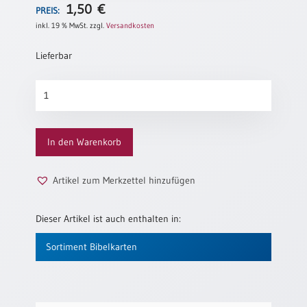
1,50
€
PREIS:
Neutral
inkl. 19 % MwSt.
zzgl.
Versandkosten
Urkunden
Lieferbar
Sortimente
Vergiss
Neuerscheinungen
nicht
Menge
Themen
In den Warenkorb
&
Anlässe
Artikel zum Merkzettel hinzufügen
Taufe
/
Dieser Artikel ist auch enthalten in:
Patenamt
Konfirmation
Sortiment Bibelkarten
/
Konfirmationsjubiläum
Trauung