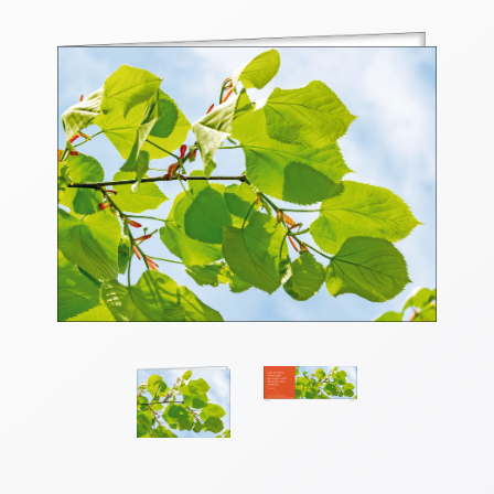
Thomaskarten
Grußkarten
Sortimente
Themen
&
Anlässe
Geburtstag
/
Wünsche
Segenswünsche
Lebensart
Dank
Freundschaft
/
Begleitung