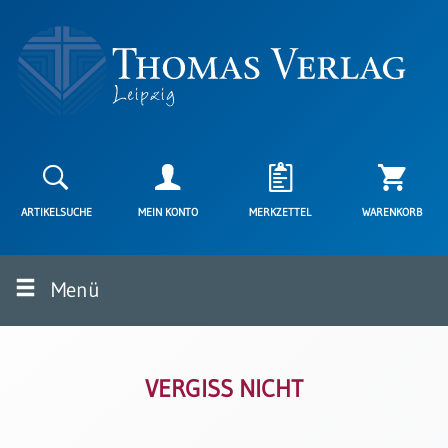
Neuerscheinungen
Karten
ARTIKELSUCHE
MEIN KONTO
MERKZETTEL
WARENKORB
Kartenarten
Neuerscheinungen
Menü
Leipziger
Karten
Trauerkarten
/
Ewigkeitssonntag
VERGISS NICHT
Bibelkarten
Spruchkarten