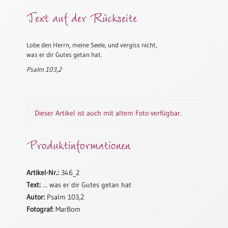
Meditation
Text auf der Rückseite
/
Stille
Zeit
Lobe den Herrn, meine Seele, und vergiss nicht,
was er dir Gutes getan hat.
Lyrik
/
Psalm 103,2
Gedichte
Psalmen
/
Dieser Artikel ist auch mit altem Foto verfügbar.
Bibel
/
Gebete
Produktinformationen
Ermutigung
/
Artikel-Nr.:
346_2
Trost
Text:
... was er dir Gutes getan hat
Trauer
Autor:
Psalm 103,2
Geburt
Fotograf:
MarBom
/
Taufe