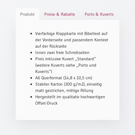
Schulanfang
Produkt
Preise & Rabatte
Porto & Kuverts
/
Kindergeburtstag
Konfirmation
Vierfarbige Klappkarte mit Bibeltext auf
/
der Vorderseite und passendem Kontext
Firmung
auf der Rückseite
/
Innen zwei freie Schreibseiten
Erstkommunion
Preis inklusive Kuvert „Standard“
(weitere Kuverts siehe „Porto und
Liebe
Kuverts“)
/
A6 Querformat (14,8 x 10,5 cm)
(Jubel)Hochzeit
Stabiler Karton (300 g/m2), einseitig
Einzug
matt gestrichen, mittige Rillung
Hergestellt im qualitativ hochwertigen
Frühjahr
Offset-Druck
/
Ostern
Weihnachten
/
Jahreswechsel