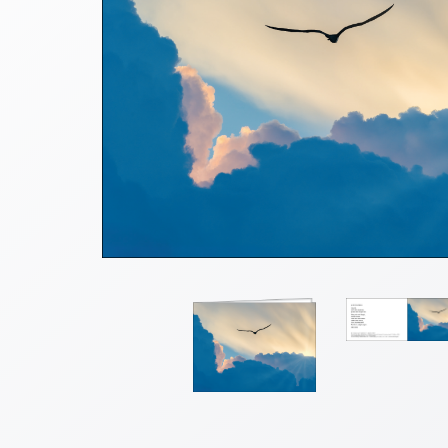
Thomaskarten
Grußkarten
Sortimente
Themen
&
Anlässe
Geburtstag
/
Wünsche
Segenswünsche
Lebensart
Dank
Freundschaft
/
Begleitung