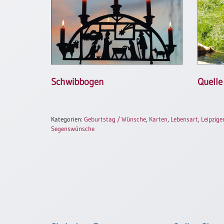
Neutral
Urkunden
Sortimente
Neuerscheinungen
Schwibbogen
Quelle
Themen
&
Kategorien:
Geburtstag / Wünsche
,
Karten
,
Lebensart
,
Leipzige
Anlässe
Segenswünsche
Taufe
/
Patenamt
Konfirmation
/
Konfirmationsjubiläum
Trauung