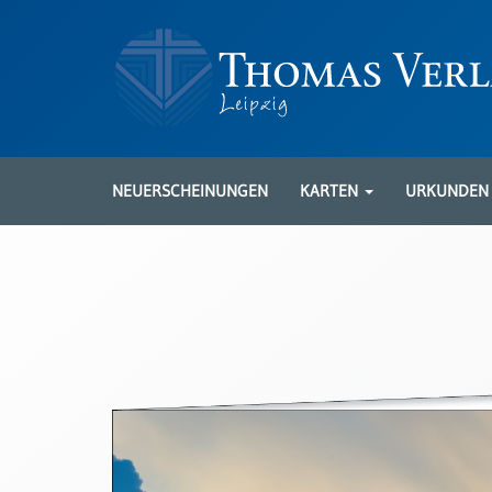
Neuerscheinungen
Karten
NEUERSCHEINUNGEN
KARTEN
URKUNDE
Kartenarten
Neuerscheinungen
Leipziger
Karten
Trauerkarten
/
Ewigkeitssonntag
Bibelkarten
Spruchkarten