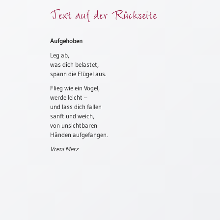
Text auf der Rückseite
Meditation
/
Stille
Zeit
Aufgehoben
Leg ab,
Lyrik
was dich belastet,
/
spann die Flügel aus.
Gedichte
Flieg wie ein Vogel,
Psalmen
werde leicht –
/
und lass dich fallen
Bibel
sanft und weich,
/
von unsichtbaren
Gebete
Händen aufgefangen.
Ermutigung
Vreni Merz
/
Trost
Trauer
Geburt
/
Taufe