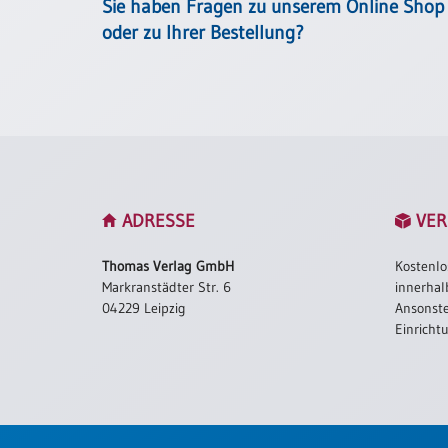
/
Sie haben Fragen zu unserem Online Shop
Eheschliessung
oder zu Ihrer Bestellung?
/
Hochzeitsjubiläum
neutrale
Urkunden
Abendmahlszulassung
/
Kirchen(wieder)eintritt
ADRESSE
VER
PC-
Thomas Verlag GmbH
Kostenlo
Urkunden
Markranstädter Str. 6
innerhal
04229 Leipzig
Ansonste
Einricht
Poster
Neuerscheinungen
Einzelposter
A4