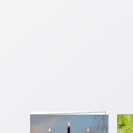
Schulanfang
/
Kindergeburtstag
Konfirmation
/
Firmung
/
Erstkommunion
Liebe
/
(Jubel)Hochzeit
Einzug
Frühjahr
/
Ostern
Weihnachten
/
Jahreswechsel