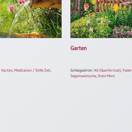
Garten
r Karten
,
Meditation / Stille Zeit
,
Schlagwörter:
A6 (Querformat)
,
Feder
Segenswünsche
,
Vreni Merz