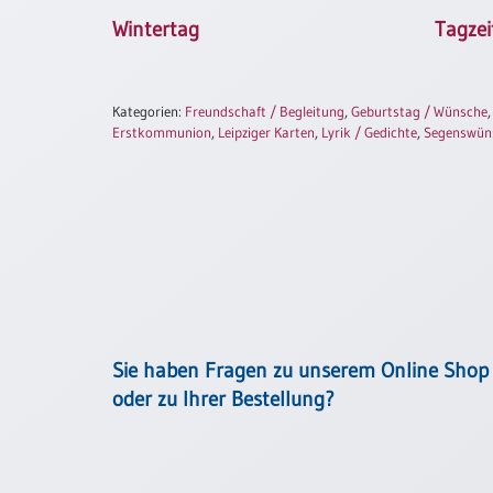
Neutral
Wintertag
Tagzei
Urkunden
Kategorien:
Freundschaft / Begleitung
,
Geburtstag / Wünsche
Sortimente
Erstkommunion
,
Leipziger Karten
,
Lyrik / Gedichte
,
Segenswün
Neuerscheinungen
Themen
&
Anlässe
Taufe
/
Patenamt
Sie haben Fragen zu unserem Online Shop
Konfirmation
oder zu Ihrer Bestellung?
/
Konfirmationsjubiläum
Trauung