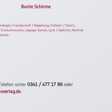
Bunte Schirme
enbogen
,
Freundschaft / Begleitung
,
Frühjahr / Ostern
,
 / Erstkommunion
,
Leipziger Karten
,
Lyrik / Gedichte
,
Manfred
ünsche
 Telefon unter
0341 / 477 17 86
oder
sverlag.de
.