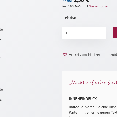
1,50
€
PREIS:
inkl. 19 % MwSt.
zzgl.
Versandkosten
Lieferbar
den,
Blumenbogen
Menge
e,
Artikel zum Merkzettel hinzuf
.
Möchten Sie ihre Karte
den,
INNENEINDRUCK
e,
Individualisieren Sie eine unse
Karten mit einem eigenen Text