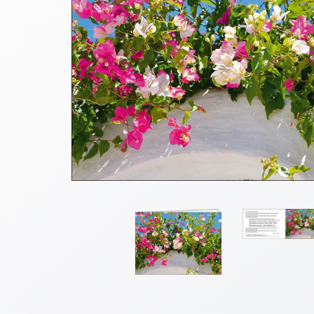
Thomaskarten
Grußkarten
Sortimente
Themen
&
Anlässe
Geburtstag
/
Wünsche
Segenswünsche
Lebensart
Dank
Freundschaft
/
Begleitung