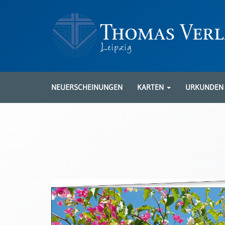
Neuerscheinungen
Karten
NEUERSCHEINUNGEN
KARTEN
URKUNDE
Kartenarten
Neuerscheinungen
Leipziger
Karten
Trauerkarten
/
Ewigkeitssonntag
Bibelkarten
Spruchkarten