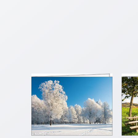
Schulanfang
/
Kindergeburtstag
Konfirmation
/
Firmung
/
Erstkommunion
Liebe
/
(Jubel)Hochzeit
Einzug
Frühjahr
/
Ostern
Weihnachten
/
Jahreswechsel