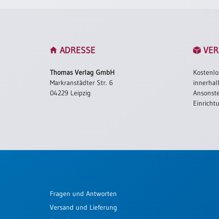
/
Eheschliessung
/
Hochzeitsjubiläum
neutrale
ADRESSE
VER
Urkunden
Thomas Verlag GmbH
Kostenlo
Abendmahlszulassung
Markranstädter Str. 6
innerhal
/
04229 Leipzig
Ansonste
Kirchen(wieder)eintritt
Einricht
PC-
Urkunden
Poster
Neuerscheinungen
Fragen und Antworten
Einzelposter
Versand und Lieferung
A4