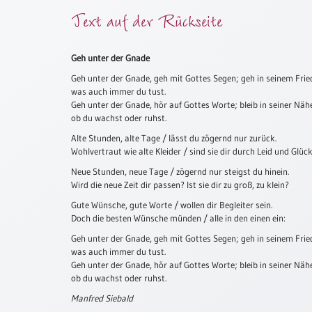
Text auf der Rückseite
Meditation
/
Stille
Zeit
Geh unter der Gnade
Geh unter der Gnade, geh mit Gottes Segen; geh in seinem Frie
Lyrik
was auch immer du tust.
/
Geh unter der Gnade, hör auf Gottes Worte; bleib in seiner Näh
Gedichte
ob du wachst oder ruhst.
Psalmen
Alte Stunden, alte Tage / lässt du zögernd nur zurück.
/
Wohlvertraut wie alte Kleider / sind sie dir durch Leid und Glück
Bibel
Neue Stunden, neue Tage / zögernd nur steigst du hinein.
/
Wird die neue Zeit dir passen? Ist sie dir zu groß, zu klein?
Gebete
Gute Wünsche, gute Worte / wollen dir Begleiter sein.
Ermutigung
Doch die besten Wünsche münden / alle in den einen ein:
/
Geh unter der Gnade, geh mit Gottes Segen; geh in seinem Frie
Trost
was auch immer du tust.
Trauer
Geh unter der Gnade, hör auf Gottes Worte; bleib in seiner Näh
ob du wachst oder ruhst.
Geburt
/
Manfred Siebald
Taufe