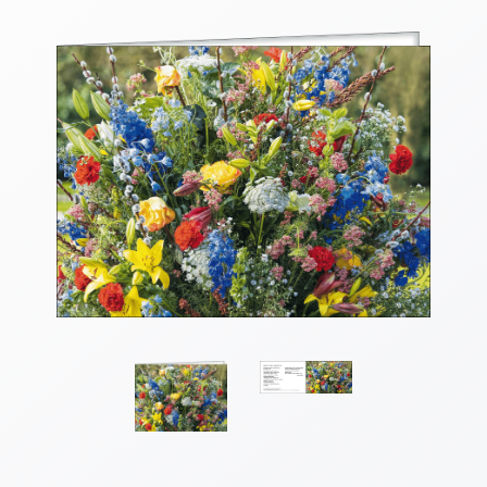
Thomaskarten
Grußkarten
Sortimente
Themen
&
Anlässe
Geburtstag
/
Wünsche
Segenswünsche
Lebensart
Dank
Freundschaft
/
Begleitung