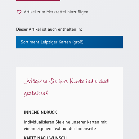
/
Eheschliessung
Artikel zum Merkzettel hinzufügen
/
Hochzeitsjubiläum
Dieser Artikel ist auch enthalten in:
neutrale
Urkunden
Sortiment Leipziger Karten (groß)
Abendmahlszulassung
/
Kirchen(wieder)eintritt
Möchten Sie ihre Karte individuell
PC-
Urkunden
gestalten?
Poster
INNENEINDRUCK
Neuerscheinungen
Individualisieren Sie eine unserer Karten mit
Einzelposter
einem eigenen Text auf der Innenseite
A4
KARTE NACH WUNSCH