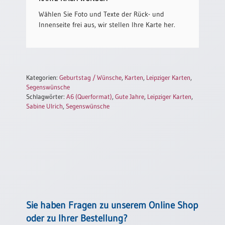
Einzelposter
Wählen Sie Foto und Texte der Rück- und
A3
Innenseite frei aus, wir stellen Ihre Karte her.
Sortimente
Hefte
Kategorien:
Geburtstag / Wünsche
,
Karten
,
Leipziger Karten
,
Segenswünsche
Schlagwörter:
A6 (Querformat)
,
Gute Jahre
,
Leipziger Karten
,
Jahreslosung
Sabine Ulrich
,
Segenswünsche
Restbestände
Restbestände
Bücher
Sie haben Fragen zu unserem Online Shop
Broschüren
oder zu Ihrer Bestellung?
Urkundenscheine