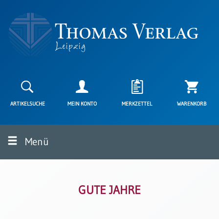
Neuerscheinungen
Karten
ARTIKELSUCHE
MEIN KONTO
MERKZETTEL
WARENKORB
Kartenarten
Neuerscheinungen
Menü
Leipziger
Karten
Trauerkarten
/
Ewigkeitssonntag
GUTE JAHRE
Bibelkarten
Spruchkarten