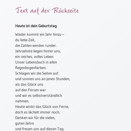
Meditation
Text auf der Rückseite
/
Stille
Zeit
Heute ist dein Geburtstag
Lyrik
Wieder kommt ein Jahr hinzu –
/
du liebe Zeit,
Gedichte
die Zahlen werden runder.
Jahrzehnte liegen hinter uns,
Psalmen
ein reiches, volles Leben.
/
Unser Lebensbuch in allen
Bibel
Regenbogenfarben.
/
Schlagen wir die Seiten auf
und sonnen uns an jenen Stunden,
Gebete
als das Glück uns
Ermutigung
auf den Fersen war
/
und wir es selbstverständlich
Trost
nahmen.
Heute winkt das Glück von Ferne,
Trauer
doch es lächelt immer noch.
Danken wir für die vielen,
Geburt
guten Jahre
/
und freuen uns auf diesen Tag.
Taufe