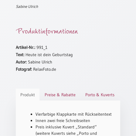
Sabine Ulrich
Schulanfang
/
Kindergeburtstag
Produktinformationen
Konfirmation
/
Firmung
Artikel-Nr.:
991_1
/
Text:
Heute ist dein Geburtstag
Erstkommunion
Autor:
Sabine Ulrich
Liebe
Fotograf:
RelaxFoto.de
/
(Jubel)Hochzeit
Einzug
Produkt
Preise & Rabatte
Porto & Kuverts
Frühjahr
/
Ostern
Vierfarbige Klappkarte mit Rückseitentext
Weihnachten
Innen zwei freie Schreibseiten
/
Preis inklusive Kuvert „Standard“
Jahreswechsel
(weitere Kuverts siehe „Porto und