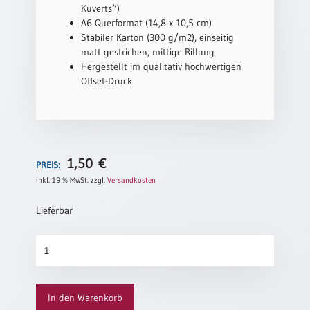
Kuverts“)
Neutral
A6 Querformat (14,8 x 10,5 cm)
Stabiler Karton (300 g/m2), einseitig
matt gestrichen, mittige Rillung
Urkunden
Hergestellt im qualitativ hochwertigen
Sortimente
Offset-Druck
Neuerscheinungen
Themen
&
1,50
€
PREIS:
Anlässe
inkl. 19 % MwSt.
zzgl.
Versandkosten
Taufe
Lieferbar
/
Patenamt
Gute
Konfirmation
Jahre
/
Menge
Konfirmationsjubiläum
Trauung
In den Warenkorb