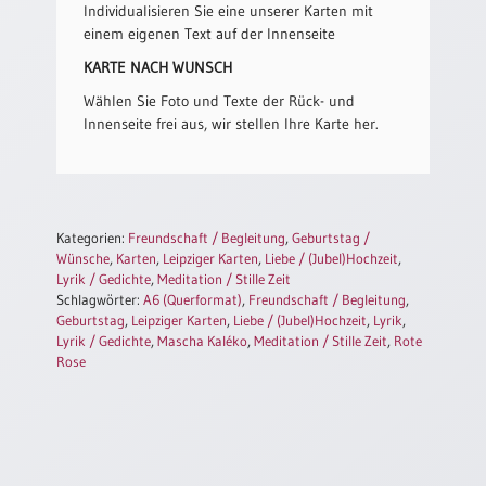
/
Individualisieren Sie eine unserer Karten mit
Eheschliessung
einem eigenen Text auf der Innenseite
/
KARTE NACH WUNSCH
Hochzeitsjubiläum
Wählen Sie Foto und Texte der Rück- und
neutrale
Innenseite frei aus, wir stellen Ihre Karte her.
Urkunden
Abendmahlszulassung
/
Kirchen(wieder)eintritt
Kategorien:
Freundschaft / Begleitung
,
Geburtstag /
Wünsche
,
Karten
,
Leipziger Karten
,
Liebe / (Jubel)Hochzeit
,
PC-
Lyrik / Gedichte
,
Meditation / Stille Zeit
Urkunden
Schlagwörter:
A6 (Querformat)
,
Freundschaft / Begleitung
,
Geburtstag
,
Leipziger Karten
,
Liebe / (Jubel)Hochzeit
,
Lyrik
,
Lyrik / Gedichte
,
Mascha Kaléko
,
Meditation / Stille Zeit
,
Rote
Rose
Poster
Neuerscheinungen
Einzelposter
A4