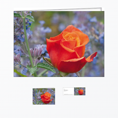
Thomaskarten
Grußkarten
Sortimente
Themen
&
Anlässe
Geburtstag
/
Wünsche
Segenswünsche
Lebensart
Dank
Freundschaft
/
Begleitung