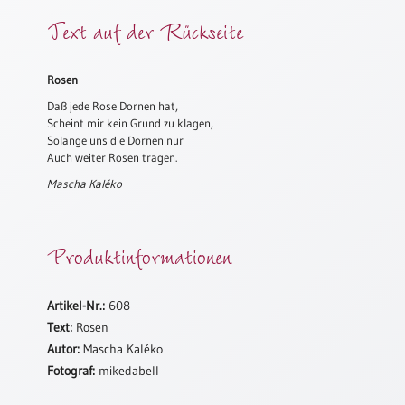
Meditation
Text auf der Rückseite
/
Stille
Zeit
Rosen
Lyrik
Daß jede Rose Dornen hat,
/
Scheint mir kein Grund zu klagen,
Gedichte
Solange uns die Dornen nur
Auch weiter Rosen tragen.
Psalmen
Mascha Kaléko
/
Bibel
/
Gebete
Produktinformationen
Ermutigung
/
Artikel-Nr.:
608
Trost
Text:
Rosen
Trauer
Autor:
Mascha Kaléko
Geburt
Fotograf:
mikedabell
/
Taufe