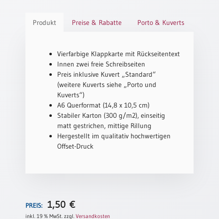
Schulanfang
Produkt
Preise & Rabatte
Porto & Kuverts
/
Kindergeburtstag
Konfirmation
Vierfarbige Klappkarte mit Rückseitentext
/
Innen zwei freie Schreibseiten
Firmung
Preis inklusive Kuvert „Standard“
/
(weitere Kuverts siehe „Porto und
Erstkommunion
Kuverts“)
A6 Querformat (14,8 x 10,5 cm)
Liebe
Stabiler Karton (300 g/m2), einseitig
/
matt gestrichen, mittige Rillung
(Jubel)Hochzeit
Hergestellt im qualitativ hochwertigen
Einzug
Offset-Druck
Frühjahr
/
Ostern
Weihnachten
1,50
€
/
PREIS:
Jahreswechsel
inkl. 19 % MwSt.
zzgl.
Versandkosten