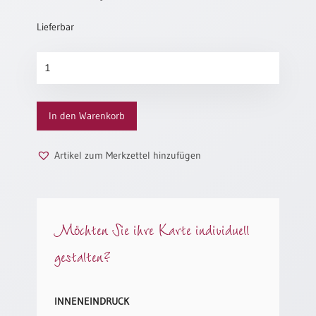
Neutral
Lieferbar
Urkunden
Rote
Rose
Sortimente
(altes
Neuerscheinungen
Motiv)
In den Warenkorb
Menge
Themen
Artikel zum Merkzettel hinzufügen
&
Anlässe
Taufe
/
Möchten Sie ihre Karte individuell
Patenamt
gestalten?
Konfirmation
/
Konfirmationsjubiläum
INNENEINDRUCK
Trauung