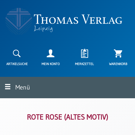
Neuerscheinungen
Karten
ARTIKELSUCHE
MEIN KONTO
MERKZETTEL
WARENKORB
Kartenarten
Neuerscheinungen
Menü
Leipziger
Karten
Trauerkarten
/
Ewigkeitssonntag
ROTE ROSE (ALTES MOTIV)
Bibelkarten
Spruchkarten