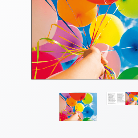
Thomaskarten
Grußkarten
Sortimente
Themen
&
Anlässe
Geburtstag
/
Wünsche
Segenswünsche
Lebensart
Dank
Freundschaft
/
Begleitung