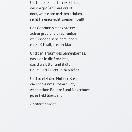
Und die Frechheit eines Flohes,
der die großen Tiere dreist
Schulanfang
dort, wo sie am meisten stinken,
/
nicht hineinkriecht, sondern beißt.
Kindergeburtstag
Das Geheimnis eines Steines,
Konfirmation
außen grau und unscheinbar,
/
weiß er doch in seinem Innern
Firmung
einen Kristall, sternenklar.
/
Und den Traum des Samenkornes,
Erstkommunion
das sich in die Erde legt,
Liebe
das die Blätter und Blüten,
Baum und Frucht in sich trägt.
/
(Jubel)Hochzeit
Und zuletzt den Mut der Rose,
die noch einmal rot erblüht,
Einzug
wenn schon Rauhreif und Neuschnee
Frühjahr
jedes Feld überzieht.
/
Gerhard Schöne
Ostern
Weihnachten
/
Jahreswechsel