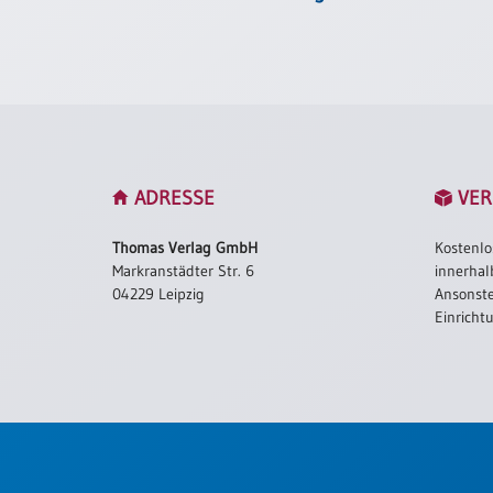
Einzelposter
A3
Sortimente
Hefte
ADRESSE
VER
Jahreslosung
Thomas Verlag GmbH
Kostenlo
Markranstädter Str. 6
innerhal
04229 Leipzig
Ansonste
Restbestände
Einricht
Restbestände
Bücher
Broschüren
Urkundenscheine