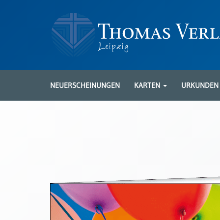
Neuerscheinungen
Karten
NEUERSCHEINUNGEN
KARTEN
URKUNDE
Kartenarten
Neuerscheinungen
Leipziger
Karten
Trauerkarten
/
Ewigkeitssonntag
Bibelkarten
Spruchkarten