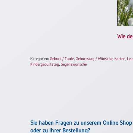
/
Eheschliessung
/
Hochzeitsjubiläum
neutrale
Urkunden
Wie de
Abendmahlszulassung
/
Kirchen(wieder)eintritt
Kategorien:
Geburt / Taufe
,
Geburtstag / Wünsche
,
Karten
,
Lei
Kindergeburtstag
,
Segenswünsche
PC-
Urkunden
Poster
Neuerscheinungen
Einzelposter
Sie haben Fragen zu unserem Online Shop
A4
oder zu Ihrer Bestellung?