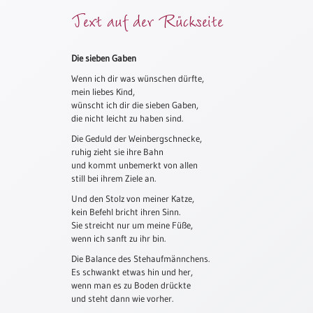
Text auf der Rückseite
Meditation
/
Stille
Zeit
Die sieben Gaben
Wenn ich dir was wünschen dürfte,
Lyrik
mein liebes Kind,
/
wünscht ich dir die sieben Gaben,
Gedichte
die nicht leicht zu haben sind.
Psalmen
Die Geduld der Weinbergschnecke,
/
ruhig zieht sie ihre Bahn
Bibel
und kommt unbemerkt von allen
/
still bei ihrem Ziele an.
Gebete
Und den Stolz von meiner Katze,
Ermutigung
kein Befehl bricht ihren Sinn.
/
Sie streicht nur um meine Füße,
wenn ich sanft zu ihr bin.
Trost
Die Balance des Stehaufmännchens.
Trauer
Es schwankt etwas hin und her,
Geburt
wenn man es zu Boden drückte
/
und steht dann wie vorher.
Taufe