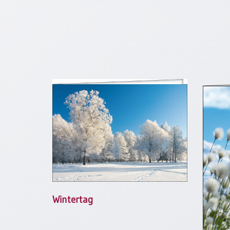
Neutral
Urkunden
Sortimente
Neuerscheinungen
Themen
&
Anlässe
Taufe
/
Patenamt
Konfirmation
/
Wintertag
Konfirmationsjubiläum
Trauung