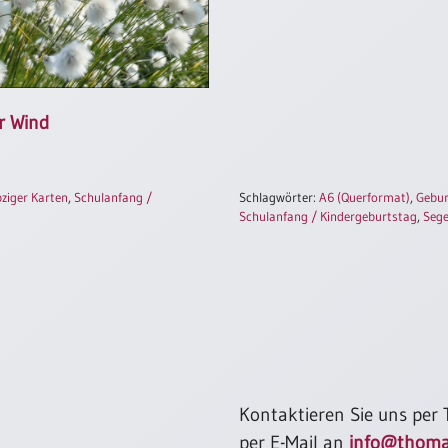
r Wind
pziger Karten
,
Schulanfang /
Schlagwörter:
A6 (Querformat)
,
Gebur
Schulanfang / Kindergeburtstag
,
Sege
Kontaktieren Sie uns per
per E-Mail an
info@thoma