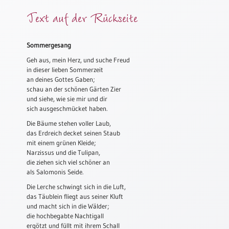
Meditation
Text auf der Rückseite
/
Stille
Zeit
Sommergesang
Lyrik
Geh aus, mein Herz, und suche Freud
/
in dieser lieben Sommerzeit
Gedichte
an deines Gottes Gaben;
schau an der schönen Gärten Zier
Psalmen
und siehe, wie sie mir und dir
/
sich ausgeschmücket haben.
Bibel
Die Bäume stehen voller Laub,
/
das Erdreich decket seinen Staub
Gebete
mit einem grünen Kleide;
Narzissus und die Tulipan,
Ermutigung
die ziehen sich viel schöner an
/
als Salomonis Seide.
Trost
Die Lerche schwingt sich in die Luft,
Trauer
das Täublein fliegt aus seiner Kluft
und macht sich in die Wälder;
Geburt
die hochbegabte Nachtigall
/
ergötzt und füllt mit ihrem Schall
Taufe