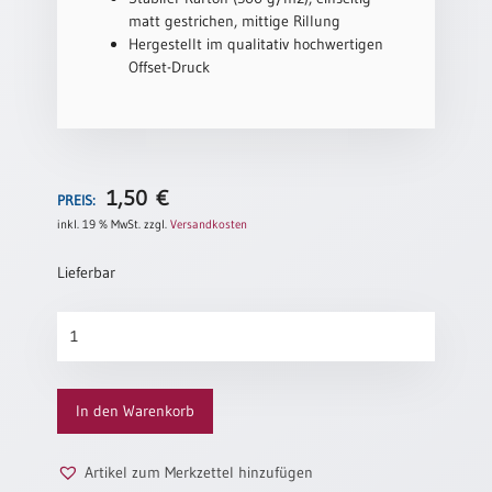
/
matt gestrichen, mittige Rillung
Eheschliessung
Hergestellt im qualitativ hochwertigen
/
Offset-Druck
Hochzeitsjubiläum
neutrale
Urkunden
Abendmahlszulassung
/
1,50
€
PREIS:
Kirchen(wieder)eintritt
inkl. 19 % MwSt.
zzgl.
Versandkosten
Lieferbar
PC-
Urkunden
Sommerzeit
Menge
Poster
In den Warenkorb
Neuerscheinungen
Einzelposter
Artikel zum Merkzettel hinzufügen
A4