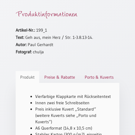
Neutral
Produktinformationen
Urkunden
Artikel-Nr.:
199_1
Sortimente
Text:
Geh aus, mein Herz / Str. 1-3.8.13-14.
Neuerscheinungen
Autor:
Paul Gerhardt
Fotograf:
chulja
Themen
&
Anlässe
Produkt
Preise & Rabatte
Porto & Kuverts
Taufe
/
Vierfarbige Klappkarte mit Rückseitentext
Patenamt
Innen zwei freie Schreibseiten
Konfirmation
Preis inklusive Kuvert „Standard“
/
(weitere Kuverts siehe „Porto und
Konfirmationsjubiläum
Kuverts“)
A6 Querformat (14,8 x 10,5 cm)
Trauung
Stabiler Karton (300 g/m2), einseitig