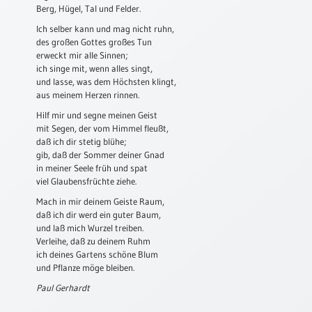
Berg, Hügel, Tal und Felder.
Schulanfang
Ich selber kann und mag nicht ruhn,
/
des großen Gottes großes Tun
Kindergeburtstag
erweckt mir alle Sinnen;
ich singe mit, wenn alles singt,
Konfirmation
und lasse, was dem Höchsten klingt,
/
aus meinem Herzen rinnen.
Firmung
Hilf mir und segne meinen Geist
/
mit Segen, der vom Himmel fleußt,
Erstkommunion
daß ich dir stetig blühe;
Liebe
gib, daß der Sommer deiner Gnad
/
in meiner Seele früh und spat
(Jubel)Hochzeit
viel Glaubensfrüchte ziehe.
Mach in mir deinem Geiste Raum,
Einzug
daß ich dir werd ein guter Baum,
Frühjahr
und laß mich Wurzel treiben.
/
Verleihe, daß zu deinem Ruhm
Ostern
ich deines Gartens schöne Blum
und Pflanze möge bleiben.
Weihnachten
Paul Gerhardt
/
Jahreswechsel