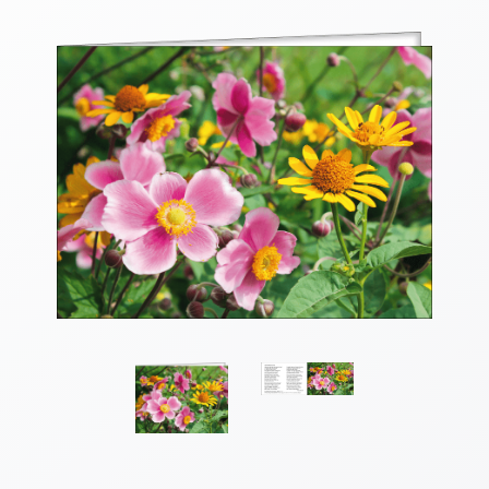
Thomaskarten
Grußkarten
Sortimente
Themen
&
Anlässe
Geburtstag
/
Wünsche
Segenswünsche
Lebensart
Dank
Freundschaft
/
Begleitung