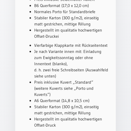
B6 Querformat (17,0 x 12,0 cm)
Schulanfang
Normales Porto für Standardbriefe
/
Stabiler Karton (300 g/m2), einseitig
Kindergeburtstag
matt gestrichen, mittige Rillung
Konfirmation
Hergestellt im qualitativ hochwertigen
/
Offset-Druckei
Firmung
Vierfarbige Klappkarte mit Rückseitentext
/
Je nach Variante innen mit: Einladung
Erstkommunion
zum Ewigkeitssonntag oder ohne
Liebe
Innentext (blanko),
/
d. h. zwei freie Schreibseiten (Auswahlfeld
(Jubel)Hochzeit
siehe unten)
Preis inklusive Kuvert „Standard“
Einzug
(weitere Kuverts siehe „Porto und
Frühjahr
Kuverts“)
/
A6 Querformat (14,8 x 10,5 cm)
Ostern
Stabiler Karton (300 g/m2), einseitig
matt gestrichen, mittige Rillung
Weihnachten
Hergestellt im qualitativ hochwertigen
/
Offset-Druck
Jahreswechsel