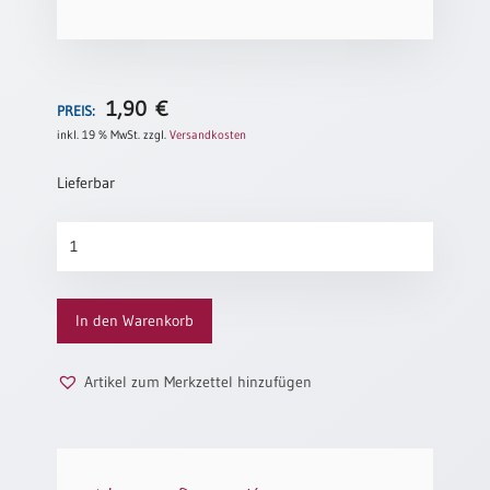
Neutral
Urkunden
1,90
€
PREIS:
Sortimente
inkl. 19 % MwSt.
zzgl.
Versandkosten
Neuerscheinungen
Lieferbar
Themen
Beileid
&
Menge
Anlässe
Taufe
In den Warenkorb
/
Patenamt
Artikel zum Merkzettel hinzufügen
Konfirmation
/
Konfirmationsjubiläum
Trauung