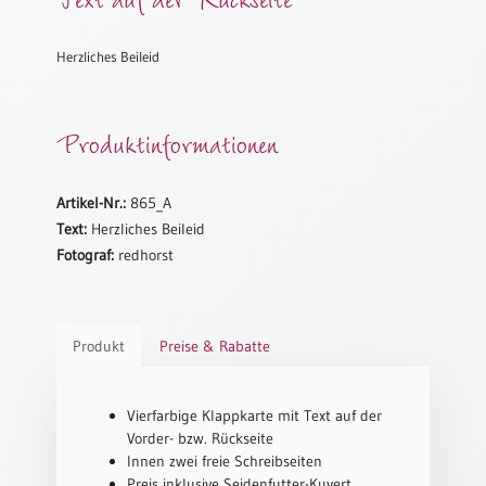
Meditation
/
Herzliches Beileid
Stille
Zeit
Lyrik
Produktinformationen
/
Gedichte
Psalmen
Artikel-Nr.:
865_A
/
Text:
Herzliches Beileid
Bibel
Fotograf:
redhorst
/
Gebete
Ermutigung
Produkt
Preise & Rabatte
/
Trost
Trauer
Vierfarbige Klappkarte mit Text auf der
Vorder- bzw. Rückseite
Geburt
Innen zwei freie Schreibseiten
/
Preis inklusive Seidenfutter-Kuvert
Taufe