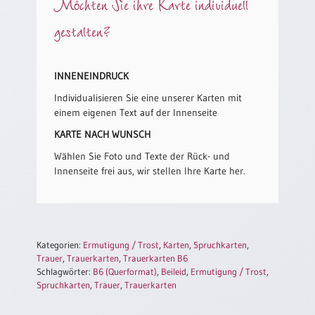
Möchten Sie ihre Karte individuell
/
Eheschliessung
gestalten?
/
Hochzeitsjubiläum
neutrale
INNENEINDRUCK
Urkunden
Individualisieren Sie eine unserer Karten mit
Abendmahlszulassung
einem eigenen Text auf der Innenseite
/
Kirchen(wieder)eintritt
KARTE NACH WUNSCH
Wählen Sie Foto und Texte der Rück- und
Innenseite frei aus, wir stellen Ihre Karte her.
PC-
Urkunden
Poster
Kategorien:
Ermutigung / Trost
,
Karten
,
Spruchkarten
,
Trauer
,
Trauerkarten
,
Trauerkarten B6
Neuerscheinungen
Schlagwörter:
B6 (Querformat)
,
Beileid
,
Ermutigung / Trost
,
Spruchkarten
,
Trauer
,
Trauerkarten
Einzelposter
A4