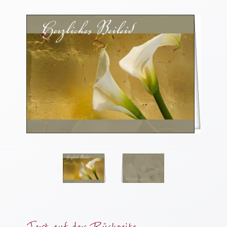
Thomaskarten
Grußkarten
Sortimente
Themen
&
Anlässe
Geburtstag
/
Wünsche
Segenswünsche
Lebensart
Dank
Freundschaft
/
Text auf der Rückseite
Begleitung