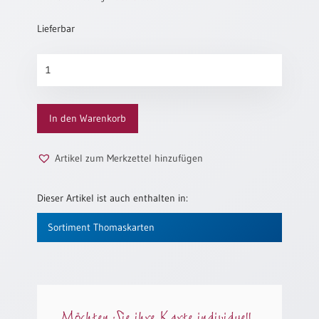
Neutral
Lieferbar
Urkunden
Thomaskarte
760
Sortimente
Menge
Neuerscheinungen
In den Warenkorb
Themen
&
Artikel zum Merkzettel hinzufügen
Anlässe
Dieser Artikel ist auch enthalten in:
Taufe
/
Sortiment Thomaskarten
Patenamt
Konfirmation
/
Konfirmationsjubiläum
Trauung
Möchten Sie ihre Karte individuell