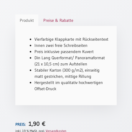
Schulanfang
/
Produkt
Preise & Rabatte
Kindergeburtstag
Konfirmation
/
Vierfarbige Klappkarte mit Rückseitentext
Firmung
Innen zwei freie Schreibseiten
/
Preis inklusive passendem Kuvert
Erstkommunion
Din Lang Querformat/ Panoramaformat
(21 x 10,5 cm) zum Aufstellen
Liebe
Stabiler Karton (300 g/m2), einseitig
/
matt gestrichen, mittige Rillung
(Jubel)Hochzeit
Hergestellt im qualitativ hochwertigen
Einzug
Offset-Druck
Frühjahr
/
Ostern
Weihnachten
/
1,90
€
PREIS:
Jahreswechsel
inkl. 19 % MwSt.
zzgl.
Versandkosten