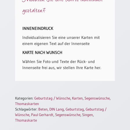
/
Eheschliessung
gestalten?
/
Hochzeitsjubiläum
neutrale
INNENEINDRUCK
Urkunden
Individualisieren Sie eine unserer Karten mit
Abendmahlszulassung
einem eigenen Text auf der Innenseite
/
KARTE NACH WUNSCH
Kirchen(wieder)eintritt
Wählen Sie Foto und Texte der Rück- und
Innenseite frei aus, wir stellen Ihre Karte her.
PC-
Urkunden
Kategorien:
Geburtstag / Wünsche
,
Karten
,
Segenswünsche
,
Poster
Thomaskarten
Schlagwörter:
Beten
,
DIN Lang
,
Geburtstag
,
Geburtstag /
Neuerscheinungen
Wünsche
,
Paul Gerhardt
,
Segenswünsche
,
Singen
,
Einzelposter
Thomaskarte
A4