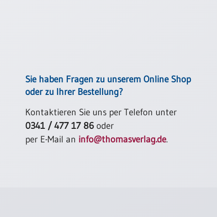
Einzelposter
A3
Sortimente
Hefte
Sie haben Fragen zu unserem Online Shop
oder zu Ihrer Bestellung?
Jahreslosung
Kontaktieren Sie uns per Telefon unter
0341 / 477 17 86
oder
Restbestände
per E-Mail an
info@thomasverlag.de
.
Restbestände
Bücher
Broschüren
Urkundenscheine