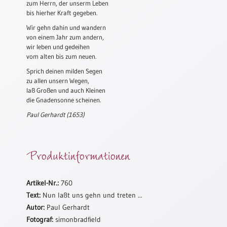
zum Herrn, der unserm Leben
Meditation
bis hierher Kraft gegeben.
/
Wir gehn dahin und wandern
Stille
von einem Jahr zum andern,
Zeit
wir leben und gedeihen
vom alten bis zum neuen.
Lyrik
/
Sprich deinen milden Segen
Gedichte
zu allen unsern Wegen,
laß Großen und auch Kleinen
Psalmen
die Gnadensonne scheinen.
/
Paul Gerhardt (1653)
Bibel
/
Gebete
Produktinformationen
Ermutigung
/
Trost
Artikel-Nr.:
760
Trauer
Text:
Nun laßt uns gehn und treten ...
Geburt
Autor:
Paul Gerhardt
/
Fotograf:
simonbradfield
Taufe