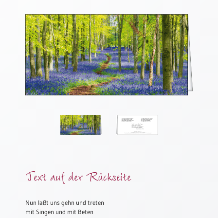
Thomaskarten
Grußkarten
Sortimente
Themen
&
Anlässe
Geburtstag
/
Wünsche
Segenswünsche
Lebensart
Text auf der Rückseite
Dank
Freundschaft
/
Nun laßt uns gehn und treten
Begleitung
mit Singen und mit Beten