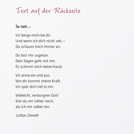
Meditation
Text auf der Rückseite
/
Stille
Zeit
So nah …
Lyrik
Ich berge mich bei dir.
/
Und wenn ich dich nicht seh, –
Gedichte
Du schaust mich immer an.
Du bist mir zugetan.
Psalmen
Dein Segen geht mit mir.
/
Es schirmt mich deine Hand.
Bibel
/
Ich atme ein und aus.
Gebete
Von dir kommt meine Kraft.
Ich spür dich tief in mir.
Ermutigung
Vielleicht, verborgner Gott
/
bist du mir näher noch,
Trost
als ich mir selber bin.
Trauer
Lothar Zenetti
Geburt
/
Taufe