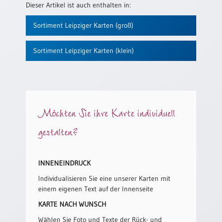
/
Dieser Artikel ist auch enthalten in:
Eheschliessung
/
Sortiment Leipziger Karten (groß)
Hochzeitsjubiläum
neutrale
Sortiment Leipziger Karten (klein)
Urkunden
Abendmahlszulassung
/
Kirchen(wieder)eintritt
Möchten Sie ihre Karte individuell
PC-
gestalten?
Urkunden
INNENEINDRUCK
Poster
Individualisieren Sie eine unserer Karten mit
Neuerscheinungen
einem eigenen Text auf der Innenseite
Einzelposter
KARTE NACH WUNSCH
A4
Wählen Sie Foto und Texte der Rück- und