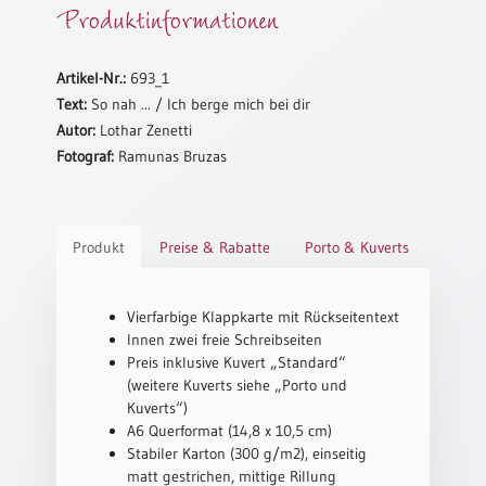
Produktinformationen
Schulanfang
/
Artikel-Nr.:
693_1
Kindergeburtstag
Text:
So nah ... / Ich berge mich bei dir
Konfirmation
Autor:
Lothar Zenetti
/
Fotograf:
Ramunas Bruzas
Firmung
/
Erstkommunion
Liebe
Produkt
Preise & Rabatte
Porto & Kuverts
/
(Jubel)Hochzeit
Einzug
Vierfarbige Klappkarte mit Rückseitentext
Innen zwei freie Schreibseiten
Frühjahr
Preis inklusive Kuvert „Standard“
/
(weitere Kuverts siehe „Porto und
Ostern
Kuverts“)
Weihnachten
A6 Querformat (14,8 x 10,5 cm)
/
Stabiler Karton (300 g/m2), einseitig
Jahreswechsel
matt gestrichen, mittige Rillung