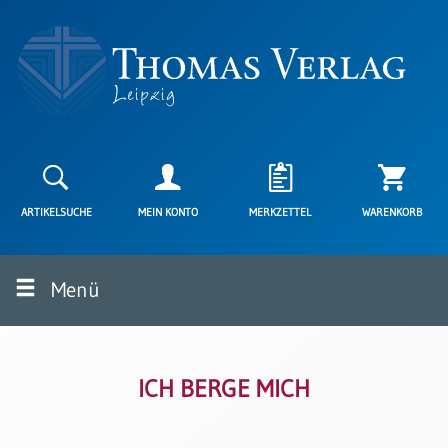
Neuerscheinungen
Karten
ARTIKELSUCHE
MEIN KONTO
MERKZETTEL
WARENKORB
Kartenarten
Neuerscheinungen
Menü
Leipziger
Karten
Trauerkarten
/
Ewigkeitssonntag
ICH BERGE MICH
Bibelkarten
Spruchkarten