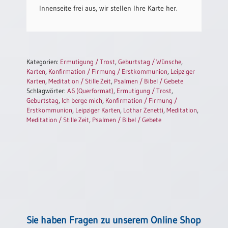
Einzelposter
Innenseite frei aus, wir stellen Ihre Karte her.
A3
Sortimente
Kategorien:
Ermutigung / Trost
,
Geburtstag / Wünsche
,
Hefte
Karten
,
Konfirmation / Firmung / Erstkommunion
,
Leipziger
Karten
,
Meditation / Stille Zeit
,
Psalmen / Bibel / Gebete
Schlagwörter:
A6 (Querformat)
,
Ermutigung / Trost
,
Geburtstag
,
Ich berge mich
,
Konfirmation / Firmung /
Jahreslosung
Erstkommunion
,
Leipziger Karten
,
Lothar Zenetti
,
Meditation
,
Meditation / Stille Zeit
,
Psalmen / Bibel / Gebete
Restbestände
Restbestände
Bücher
Broschüren
Sie haben Fragen zu unserem Online Shop
Urkundenscheine