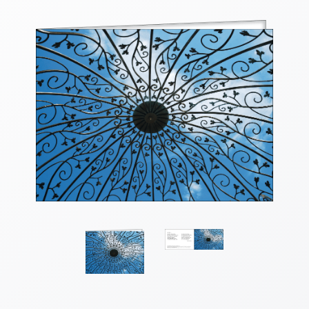
Thomaskarten
Grußkarten
Sortimente
Themen
&
Anlässe
Geburtstag
/
Wünsche
Segenswünsche
Lebensart
Dank
Freundschaft
/
Begleitung