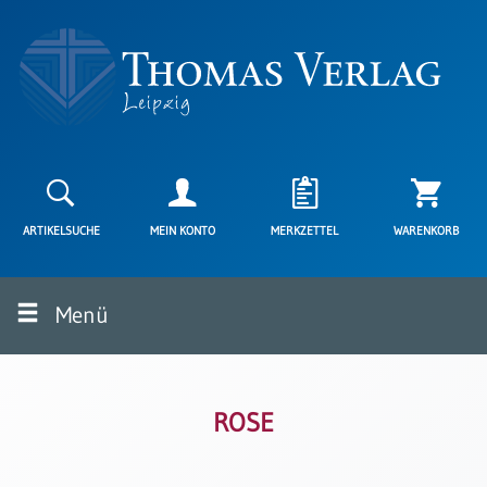
Neuerscheinungen
Karten
ARTIKELSUCHE
MEIN KONTO
MERKZETTEL
WARENKORB
Kartenarten
Neuerscheinungen
Menü
Leipziger
Karten
Trauerkarten
/
Ewigkeitssonntag
ROSE
Bibelkarten
Spruchkarten