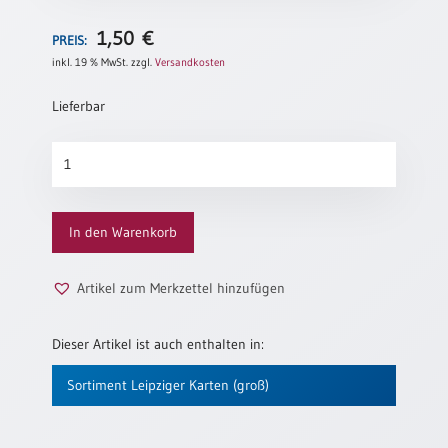
Neutral
1,50
€
PREIS:
inkl. 19 % MwSt.
zzgl.
Versandkosten
Urkunden
Lieferbar
Sortimente
Neuerscheinungen
Rose
Menge
Themen
&
In den Warenkorb
Anlässe
Taufe
Artikel zum Merkzettel hinzufügen
/
Patenamt
Dieser Artikel ist auch enthalten in:
Konfirmation
/
Sortiment Leipziger Karten (groß)
Konfirmationsjubiläum
Trauung