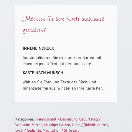
/
Eheschliessung
/
Möchten Sie ihre Karte individuell
Hochzeitsjubiläum
gestalten?
neutrale
Urkunden
Abendmahlszulassung
INNENEINDRUCK
/
Kirchen(wieder)eintritt
Individualisieren Sie eine unserer Karten mit
einem eigenen Text auf der Innenseite
KARTE NACH WUNSCH
PC-
Urkunden
Wählen Sie Foto und Texte der Rück- und
Innenseite frei aus, wir stellen Ihre Karte her.
Poster
Neuerscheinungen
Kategorien:
Freundschaft / Begleitung
,
Geburtstag /
Einzelposter
Wünsche
,
Karten
,
Leipziger Karten
,
Liebe / (Jubel)Hochzeit
,
A4
Lyrik / Gedichte
,
Meditation / Stille Zeit