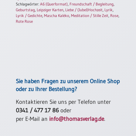
Schlagwörter:
A6 (Querformat)
,
Freundschaft / Begleitung
,
Einzelposter
Geburtstag
,
Leipziger Karten
,
Liebe / (Jubel)Hochzeit
,
Lyrik
,
A3
Lyrik / Gedichte
,
Mascha Kaléko
,
Meditation / Stille Zeit
,
Rose
,
Sortimente
Rote Rose
Hefte
Jahreslosung
Sie haben Fragen zu unserem Online Shop
Restbestände
oder zu Ihrer Bestellung?
Kontaktieren Sie uns per Telefon unter
Restbestände
0341 / 477 17 86
oder
Bücher
per E-Mail an
info@thomasverlag.de
.
Broschüren
Urkundenscheine