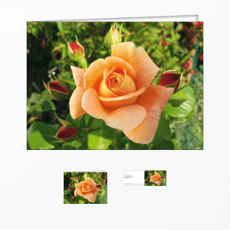
Thomaskarten
Grußkarten
Sortimente
Themen
&
Anlässe
Geburtstag
/
Wünsche
Segenswünsche
Lebensart
Dank
Freundschaft
/
Begleitung