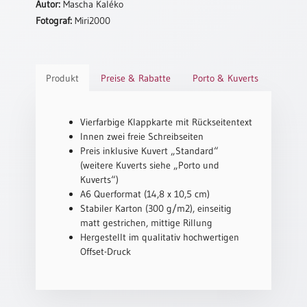
Autor:
Mascha Kaléko
Fotograf:
Miri2000
Schulanfang
/
Kindergeburtstag
Konfirmation
Produkt
Preise & Rabatte
Porto & Kuverts
/
Firmung
/
Vierfarbige Klappkarte mit Rückseitentext
Erstkommunion
Innen zwei freie Schreibseiten
Liebe
Preis inklusive Kuvert „Standard“
/
(weitere Kuverts siehe „Porto und
(Jubel)Hochzeit
Kuverts“)
A6 Querformat (14,8 x 10,5 cm)
Einzug
Stabiler Karton (300 g/m2), einseitig
Frühjahr
matt gestrichen, mittige Rillung
/
Hergestellt im qualitativ hochwertigen
Ostern
Offset-Druck
Weihnachten
/
Jahreswechsel