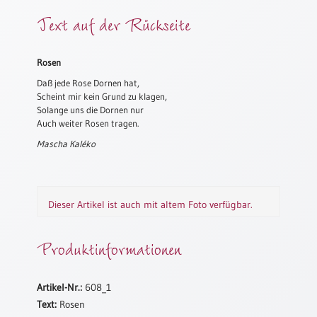
Meditation
Text auf der Rückseite
/
Stille
Zeit
Rosen
Lyrik
Daß jede Rose Dornen hat,
/
Scheint mir kein Grund zu klagen,
Gedichte
Solange uns die Dornen nur
Auch weiter Rosen tragen.
Psalmen
Mascha Kaléko
/
Bibel
/
Gebete
Dieser Artikel ist auch mit altem Foto verfügbar.
Ermutigung
/
Produktinformationen
Trost
Trauer
Geburt
Artikel-Nr.:
608_1
/
Text:
Rosen
Taufe