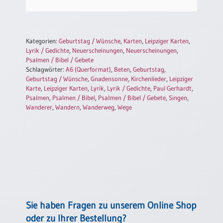
Einzelposter
A3
Sortimente
Kategorien:
Geburtstag / Wünsche
,
Karten
,
Leipziger Karten
,
Lyrik / Gedichte
,
Neuerscheinungen
,
Neuerscheinungen
,
Psalmen / Bibel / Gebete
Hefte
Schlagwörter:
A6 (Querformat)
,
Beten
,
Geburtstag
,
Geburtstag / Wünsche
,
Gnadensonne
,
Kirchenlieder
,
Leipziger
Karte
,
Leipziger Karten
,
Lyrik
,
Lyrik / Gedichte
,
Paul Gerhardt
,
Psalmen
,
Psalmen / Bibel
,
Psalmen / Bibel / Gebete
,
Singen
,
Jahreslosung
Wanderer
,
Wandern
,
Wanderweg
,
Wege
Restbestände
Restbestände
Bücher
Sie haben Fragen zu unserem Online Shop
Broschüren
oder zu Ihrer Bestellung?
Urkundenscheine