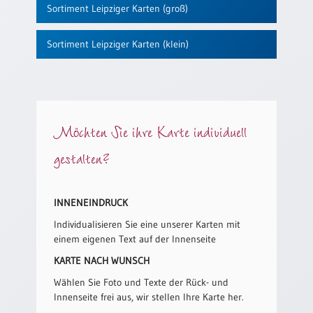
/
Sortiment Leipziger Karten (groß)
Eheschliessung
/
Sortiment Leipziger Karten (klein)
Hochzeitsjubiläum
neutrale
Urkunden
Abendmahlszulassung
/
Möchten Sie ihre Karte individuell
Kirchen(wieder)eintritt
gestalten?
PC-
Urkunden
INNENEINDRUCK
Individualisieren Sie eine unserer Karten mit
einem eigenen Text auf der Innenseite
Poster
KARTE NACH WUNSCH
Neuerscheinungen
Wählen Sie Foto und Texte der Rück- und
Einzelposter
Innenseite frei aus, wir stellen Ihre Karte her.
A4