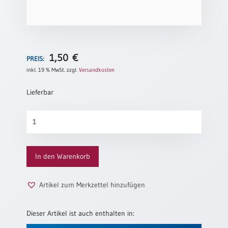
Neutral
Urkunden
1,50
€
Sortimente
PREIS:
inkl. 19 % MwSt.
zzgl.
Versandkosten
Neuerscheinungen
Lieferbar
Themen
&
Wandern
Anlässe
Menge
Taufe
/
In den Warenkorb
Patenamt
Konfirmation
Artikel zum Merkzettel hinzufügen
/
Konfirmationsjubiläum
Dieser Artikel ist auch enthalten in:
Trauung