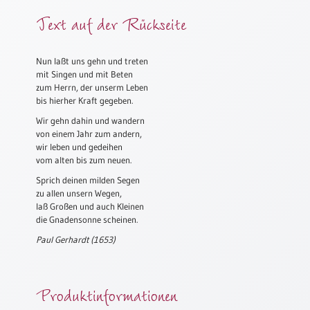
Meditation
Text auf der Rückseite
/
Stille
Zeit
Nun laßt uns gehn und treten
mit Singen und mit Beten
Lyrik
zum Herrn, der unserm Leben
/
bis hierher Kraft gegeben.
Gedichte
Wir gehn dahin und wandern
Psalmen
von einem Jahr zum andern,
/
wir leben und gedeihen
Bibel
vom alten bis zum neuen.
/
Sprich deinen milden Segen
Gebete
zu allen unsern Wegen,
laß Großen und auch Kleinen
Ermutigung
die Gnadensonne scheinen.
/
Trost
Paul Gerhardt (1653)
Trauer
Geburt
Produktinformationen
/
Taufe