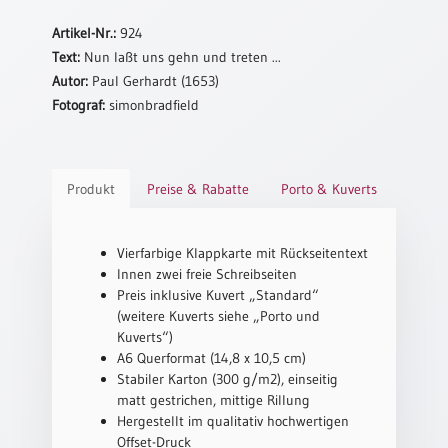
Schulanfang
Artikel-Nr.:
924
/
Text:
Nun laßt uns gehn und treten ...
Kindergeburtstag
Autor:
Paul Gerhardt (1653)
Konfirmation
Fotograf:
simonbradfield
/
Firmung
/
Erstkommunion
Produkt
Preise & Rabatte
Porto & Kuverts
Liebe
/
Vierfarbige Klappkarte mit Rückseitentext
(Jubel)Hochzeit
Innen zwei freie Schreibseiten
Einzug
Preis inklusive Kuvert „Standard“
(weitere Kuverts siehe „Porto und
Frühjahr
Kuverts“)
/
A6 Querformat (14,8 x 10,5 cm)
Ostern
Stabiler Karton (300 g/m2), einseitig
Weihnachten
matt gestrichen, mittige Rillung
/
Hergestellt im qualitativ hochwertigen
Jahreswechsel
Offset-Druck