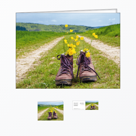
Thomaskarten
Grußkarten
Sortimente
Themen
&
Anlässe
Geburtstag
/
Wünsche
Segenswünsche
Lebensart
Dank
Freundschaft
/
Begleitung