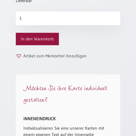
Lieferbar
Neutral
Wachsende
Ringe
Urkunden
Menge
Sortimente
In den Warenkorb
Neuerscheinungen
Artikel zum Merkzettel hinzufügen
Themen
&
Anlässe
Möchten Sie ihre Karte individuell
Taufe
/
gestalten?
Patenamt
Konfirmation
/
INNENEINDRUCK
Konfirmationsjubiläum
Individualisieren Sie eine unserer Karten mit
Trauung
einem eigenen Text auf der Innenseite