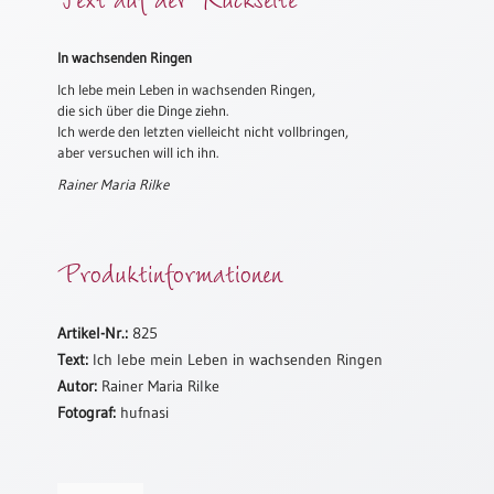
Meditation
/
In wachsenden Ringen
Stille
Zeit
Ich lebe mein Leben in wachsenden Ringen,
die sich über die Dinge ziehn.
Lyrik
Ich werde den letzten vielleicht nicht vollbringen,
/
aber versuchen will ich ihn.
Gedichte
Rainer Maria Rilke
Psalmen
/
Bibel
Produktinformationen
/
Gebete
Ermutigung
Artikel-Nr.:
825
/
Text:
Ich lebe mein Leben in wachsenden Ringen
Trost
Autor:
Rainer Maria Rilke
Trauer
Fotograf:
hufnasi
Geburt
/
Taufe