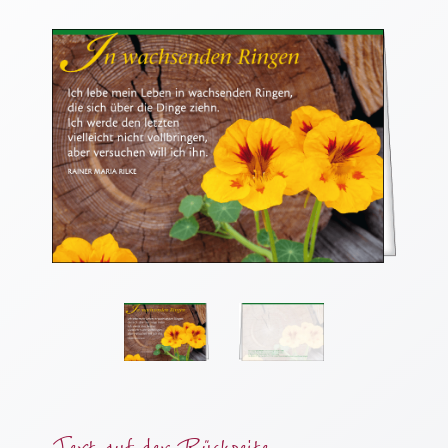
Thomaskarten
Grußkarten
Sortimente
Themen
&
Anlässe
Geburtstag
/
Wünsche
Segenswünsche
Lebensart
Dank
Freundschaft
/
Text auf der Rückseite
Begleitung