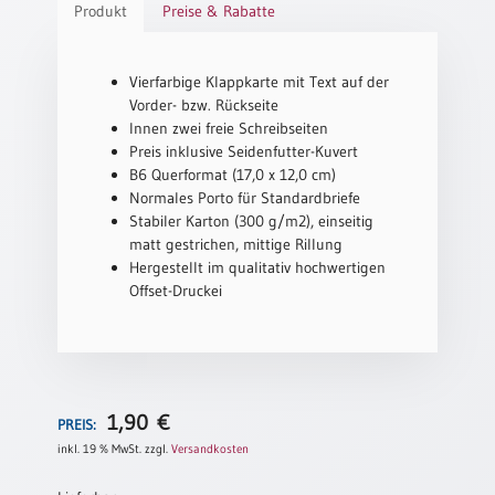
Produkt
Preise & Rabatte
Schulanfang
/
Kindergeburtstag
Vierfarbige Klappkarte mit Text auf der
Vorder- bzw. Rückseite
Konfirmation
Innen zwei freie Schreibseiten
/
Preis inklusive Seidenfutter-Kuvert
Firmung
B6 Querformat (17,0 x 12,0 cm)
/
Normales Porto für Standardbriefe
Erstkommunion
Stabiler Karton (300 g/m2), einseitig
Liebe
matt gestrichen, mittige Rillung
/
Hergestellt im qualitativ hochwertigen
(Jubel)Hochzeit
Offset-Druckei
Einzug
Frühjahr
/
Ostern
1,90
€
PREIS:
Weihnachten
inkl. 19 % MwSt.
zzgl.
Versandkosten
/
Jahreswechsel