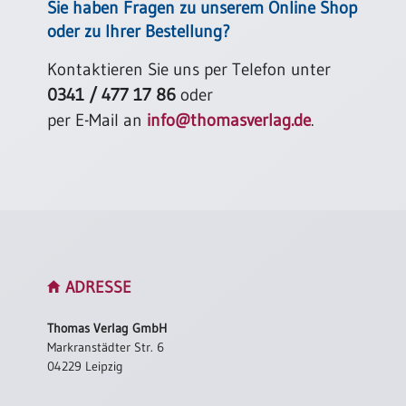
Sie haben Fragen zu unserem Online Shop
Einzelposter
oder zu Ihrer Bestellung?
A3
Sortimente
Kontaktieren Sie uns per Telefon unter
0341 / 477 17 86
oder
Hefte
per E-Mail an
info@thomasverlag.de
.
Jahreslosung
Restbestände
ADRESSE
Restbestände
Thomas Verlag GmbH
Bücher
Markranstädter Str. 6
04229 Leipzig
Broschüren
Urkundenscheine