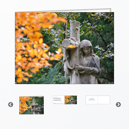
Thomaskarten
Grußkarten
Sortimente
Themen
&
Anlässe
Geburtstag
/
Wünsche
Segenswünsche
Lebensart
Dank
Freundschaft
/
Begleitung