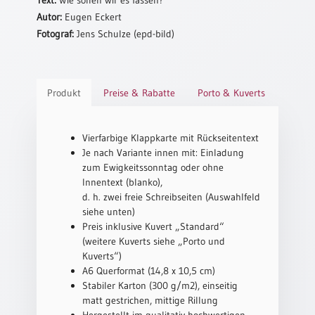
Autor:
Eugen Eckert
Schulanfang
Fotograf:
Jens Schulze (epd-bild)
/
Kindergeburtstag
Konfirmation
/
Produkt
Preise & Rabatte
Porto & Kuverts
Firmung
/
Erstkommunion
Vierfarbige Klappkarte mit Rückseitentext
Je nach Variante innen mit: Einladung
Liebe
zum Ewigkeitssonntag oder ohne
/
Innentext (blanko),
(Jubel)Hochzeit
d. h. zwei freie Schreibseiten (Auswahlfeld
Einzug
siehe unten)
Preis inklusive Kuvert „Standard“
Frühjahr
(weitere Kuverts siehe „Porto und
/
Kuverts“)
Ostern
A6 Querformat (14,8 x 10,5 cm)
Weihnachten
Stabiler Karton (300 g/m2), einseitig
/
matt gestrichen, mittige Rillung
Jahreswechsel
Hergestellt im qualitativ hochwertigen