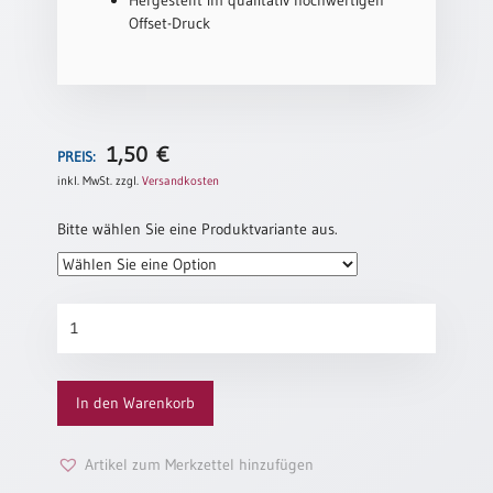
Neutral
Offset-Druck
Urkunden
Sortimente
1,50
€
PREIS:
Neuerscheinungen
inkl. MwSt.
zzgl.
Versandkosten
Themen
Bitte wählen Sie eine Produktvariante aus.
&
Anlässe
Taufe
Halt
/
Menge
Patenamt
Konfirmation
In den Warenkorb
/
Konfirmationsjubiläum
Artikel zum Merkzettel hinzufügen
Trauung