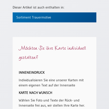
/
Eheschliessung
Dieser Artikel ist auch enthalten in:
/
Hochzeitsjubiläum
Sortiment Trauermotive
neutrale
Urkunden
Abendmahlszulassung
/
Möchten Sie ihre Karte individuell
Kirchen(wieder)eintritt
gestalten?
PC-
Urkunden
INNENEINDRUCK
Individualisieren Sie eine unserer Karten mit
Poster
einem eigenen Text auf der Innenseite
Neuerscheinungen
KARTE NACH WUNSCH
Einzelposter
Wählen Sie Foto und Texte der Rück- und
A4
Innenseite frei aus, wir stellen Ihre Karte her.