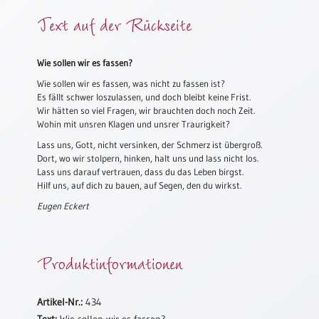
Meditation
Text auf der Rückseite
/
Stille
Zeit
Wie sollen wir es fassen?
Lyrik
Wie sollen wir es fassen, was nicht zu fassen ist?
/
Es fällt schwer loszulassen, und doch bleibt keine Frist.
Gedichte
Wir hätten so viel Fragen, wir brauchten doch noch Zeit.
Wohin mit unsren Klagen und unsrer Traurigkeit?
Psalmen
Lass uns, Gott, nicht versinken, der Schmerz ist übergroß.
/
Dort, wo wir stolpern, hinken, halt uns und lass nicht los.
Bibel
Lass uns darauf vertrauen, dass du das Leben birgst.
/
Hilf uns, auf dich zu bauen, auf Segen, den du wirkst.
Gebete
Eugen Eckert
Ermutigung
/
Trost
Produktinformationen
Trauer
Geburt
Artikel-Nr.:
434
/
Taufe
Text:
Wie sollen wir es fassen?