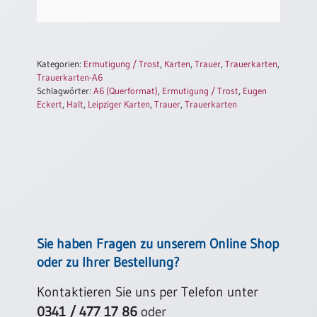
Einzelposter
A3
Sortimente
Kategorien:
Ermutigung / Trost
,
Karten
,
Trauer
,
Trauerkarten
,
Trauerkarten-A6
Schlagwörter:
A6 (Querformat)
,
Ermutigung / Trost
,
Eugen
Hefte
Eckert
,
Halt
,
Leipziger Karten
,
Trauer
,
Trauerkarten
Jahreslosung
Restbestände
Sie haben Fragen zu unserem Online Shop
Restbestände
oder zu Ihrer Bestellung?
Bücher
Kontaktieren Sie uns per Telefon unter
Broschüren
0341 / 477 17 86
oder
Urkundenscheine